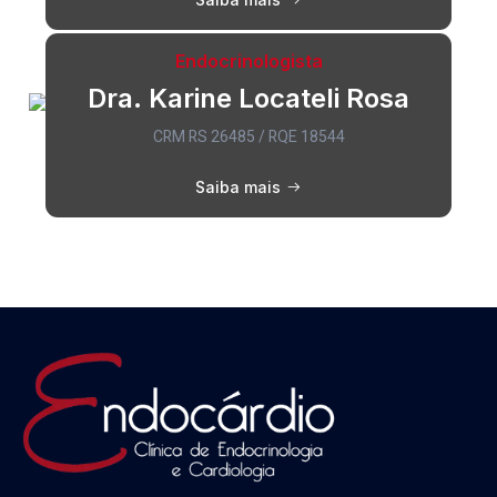
Endocrinologista
Dra. Karine Locateli Rosa
CRM RS 26485 / RQE 18544
Saiba mais